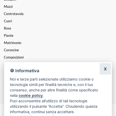
Mazzi
Centrotavola
Cuori
Rose
Piante
Matrimonio
Coroncine
Composizioni
Cesti
X
🍪 Informativa
Funebre
Noi e terze parti selezionate utilizziamo cookie o
Festa Della Mamma
tecnologie simili per finalità tecniche e, con il tuo
San Valentino
consenso, anche per altre finalità come specificato
nella
cookie policy
.
Puoi acconsentire all’utilizzo di tali tecnologie
utilizzando il pulsante “Accetta”. Chiudendo questa
informativa, continui senza accettare.
Made with
by
Infoser.it
-
Realizzazione Siti ecommerce per Fioristi
- ©