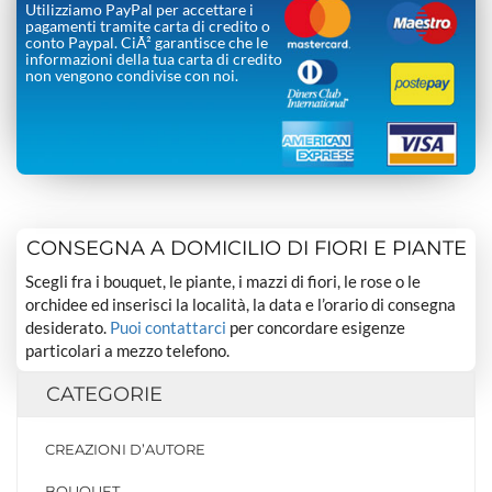
Utilizziamo PayPal per accettare i
pagamenti tramite carta di credito o
conto Paypal. CiÃ² garantisce che le
informazioni della tua carta di credito
non vengono condivise con noi.
CONSEGNA A DOMICILIO DI FIORI E PIANTE
Scegli fra i bouquet, le piante, i mazzi di fiori, le rose o le
orchidee ed inserisci la località, la data e l’orario di consegna
desiderato.
Puoi contattarci
per concordare esigenze
particolari a mezzo telefono.
CATEGORIE
CREAZIONI D’AUTORE
BOUQUET