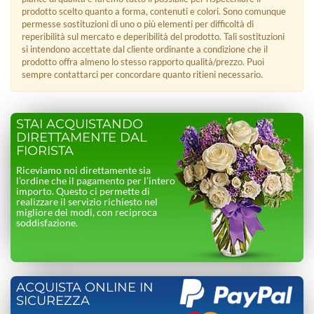
prodotto scelto quanto a forma, contenuti e colori. Sono comunque
permesse sostituzioni di uno o più elementi per difficoltà di
reperibilità sul mercato e deperibilità del prodotto. Tali sostituzioni
si intendono accettate dal cliente ordinante a condizione che il
prodotto offra almeno lo stesso rapporto qualità/prezzo. Puoi
sempre contattarci per concordare quanto ritieni necessario.
STAI ACQUISTANDO
DIRETTAMENTE DAL
FIORISTA
Riceviamo noi direttamente sia
l’ordine che il pagamento per l’intero
importo. Questo ci permette di
realizzare il servizio richiesto nel
migliore dei modi, con reciproca
soddisfazione.
ACQUISTA ONLINE IN
SICUREZZA