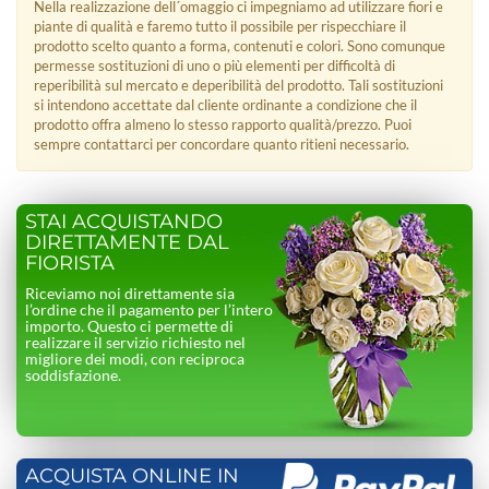
Nella realizzazione dell´omaggio ci impegniamo ad utilizzare fiori e
piante di qualità e faremo tutto il possibile per rispecchiare il
prodotto scelto quanto a forma, contenuti e colori. Sono comunque
permesse sostituzioni di uno o più elementi per difficoltà di
reperibilità sul mercato e deperibilità del prodotto. Tali sostituzioni
si intendono accettate dal cliente ordinante a condizione che il
prodotto offra almeno lo stesso rapporto qualità/prezzo. Puoi
sempre contattarci per concordare quanto ritieni necessario.
STAI ACQUISTANDO
DIRETTAMENTE DAL
FIORISTA
Riceviamo noi direttamente sia
l’ordine che il pagamento per l’intero
importo. Questo ci permette di
realizzare il servizio richiesto nel
migliore dei modi, con reciproca
soddisfazione.
ACQUISTA ONLINE IN