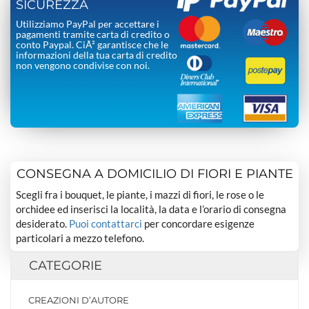
SICUREZZA
Utilizziamo PayPal per accettare i
pagamenti tramite carta di credito o
conto Paypal. CiÃ² garantisce che le
informazioni della tua carta di credito
non vengono condivise con noi.
CONSEGNA A DOMICILIO DI FIORI E PIANTE
Scegli fra i bouquet, le piante, i mazzi di fiori, le rose o le
orchidee ed inserisci la località, la data e l’orario di consegna
desiderato.
Puoi contattarci
per concordare esigenze
particolari a mezzo telefono.
CATEGORIE
CREAZIONI D’AUTORE