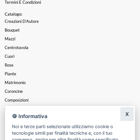
Termini E Condizioni
Catalogo:
Creazioni D’Autore
Bouquet
Mazzi
Centrotavola
Cuori
Rose
Piante
Matrimonio
Coroncine
Composizioni
Cesti
X
🍪 Informativa
Funebre
Festa Della Mamma
Noi e terze parti selezionate utilizziamo cookie o
tecnologie simili per finalità tecniche e, con il tuo
San Valentino
consenso, anche per altre finalità come specificato