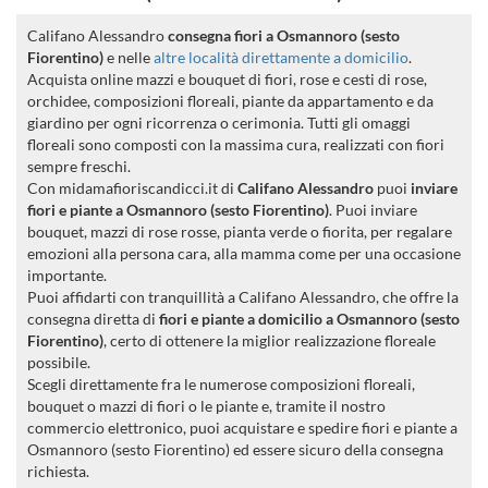
Califano Alessandro
consegna fiori a Osmannoro (sesto
Fiorentino)
e nelle
altre località direttamente a domicilio
.
Acquista online mazzi e bouquet di fiori, rose e cesti di rose,
orchidee, composizioni floreali, piante da appartamento e da
giardino per ogni ricorrenza o cerimonia. Tutti gli omaggi
floreali sono composti con la massima cura, realizzati con fiori
sempre freschi.
Con midamafioriscandicci.it di
Califano Alessandro
puoi
inviare
fiori e piante a Osmannoro (sesto Fiorentino)
. Puoi inviare
bouquet, mazzi di rose rosse, pianta verde o fiorita, per regalare
emozioni alla persona cara, alla mamma come per una occasione
importante.
Puoi affidarti con tranquillità a Califano Alessandro, che offre la
consegna diretta di
fiori e piante a domicilio a Osmannoro (sesto
Fiorentino)
, certo di ottenere la miglior realizzazione floreale
possibile.
Scegli direttamente fra le numerose composizioni floreali,
bouquet o mazzi di fiori o le piante e, tramite il nostro
commercio elettronico, puoi acquistare e spedire fiori e piante a
Osmannoro (sesto Fiorentino) ed essere sicuro della consegna
richiesta.