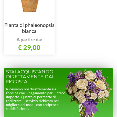
Pianta di phaleonopsis
bianca
A partire da:
€ 29,00
STAI ACQUISTANDO
DIRETTAMENTE DAL
FIORISTA
Riceviamo noi direttamente sia
l’ordine che il pagamento per l’intero
importo. Questo ci permette di
realizzare il servizio richiesto nel
migliore dei modi, con reciproca
soddisfazione.